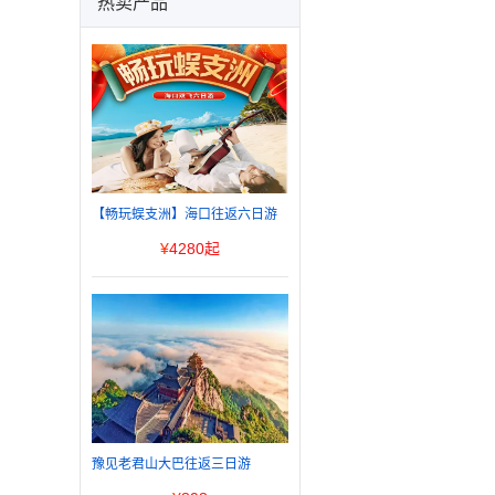
热卖产品
【畅玩蜈支洲】海口往返六日游
¥
4280起
豫见老君山大巴往返三日游