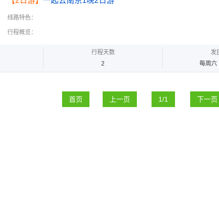
【2日游】
一起去南京1晚2日游
线路特色：
行程概览：
行程天数
发
2
每周六
首页
上一页
1/1
下一页