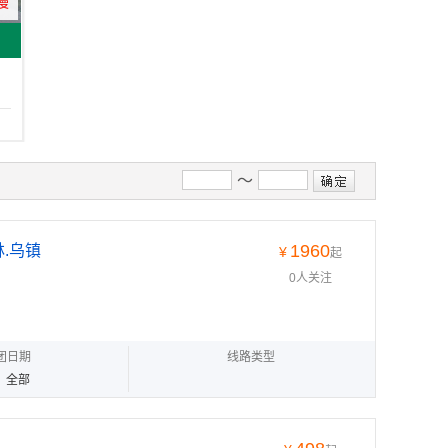
慢
～
1960
林.乌镇
¥
起
0人关注
团日期
线路类型
全部