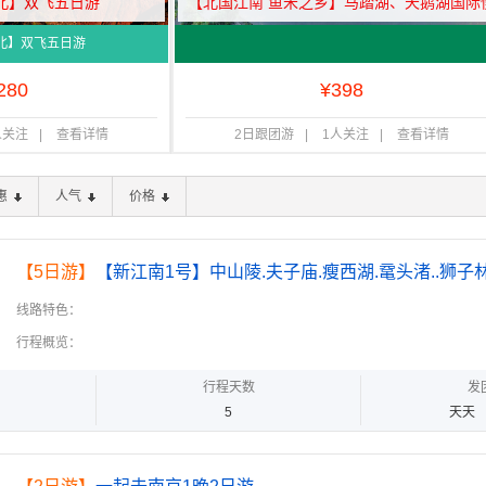
北】双飞五日游
【北国江南 鱼米之乡】马踏湖、天鹅湖国际
城、黄河安澜湾游览区两日游
北】双飞五日游
280
¥
398
人关注
|
查看详情
2日跟团游
|
1人关注
|
查看详情
惠
人气
价格
【5日游】
【新江南1号】中山陵.夫子庙.瘦西湖.鼋头渚..狮子
东栅.西湖.西塘.外滩南京路纯玩高铁5日
线路特色：
行程概览：
行程天数
发
5
天天