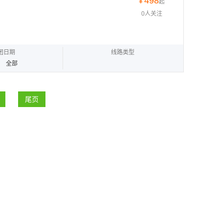
498
¥
起
0人关注
团日期
线路类型
全部
尾页