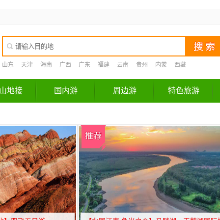
山东
天津
海南
广西
广东
福建
云南
贵州
内蒙
西藏
山地接
国内游
周边游
特色旅游