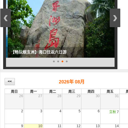
‹
›
【畅玩蜈支洲】海口往返六日游
•
•
•
•
null
<<
2026年 08月
周日
周一
周二
周三
周四
周五
26
27
28
29
30
31
2
3
4
5
6
立秋
7
9
10
11
12
13
14