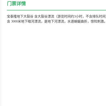
门票详情
宝泰隆地下大裂谷
含大裂谷漂流
（游览时间约3小时，不含排队时
含 3000米地下暗河漂流，是地下河漂流，水道蜿蜒曲折，惊险