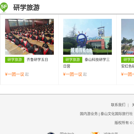
5F
研学旅游
研学旅游
齐鲁研学五日
研学旅游
泰山科技研学三
研学
日营
安红色
¥
一团一议
¥
一团一议
¥
一团
起
起
联系我们
|
国内游业务 | 泰山文化国际旅行社
版权所有 © 