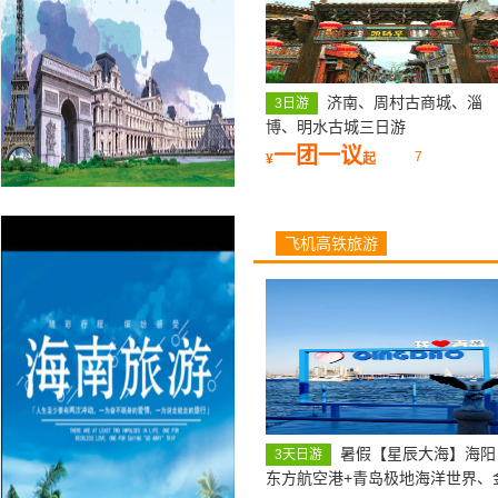
济南、周村古商城、淄
3日游
博、明水古城三日游
一团一议
7
¥
起
飞机高铁旅游
暑假【星辰大海】海阳
3天日游
东方航空港+青岛极地海洋世界、