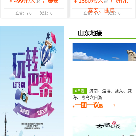
¥ 499元/人
/
泰安
¥ 1580元/人
/
济南、
起
起
泰安、曲阜
立省：¥ 0
|
关注：0
立省：¥ 0
|
关注：0
山东地接
济南、淄博、蓬莱、威
6日游
海、青岛六日游
一团一议
7
¥
起