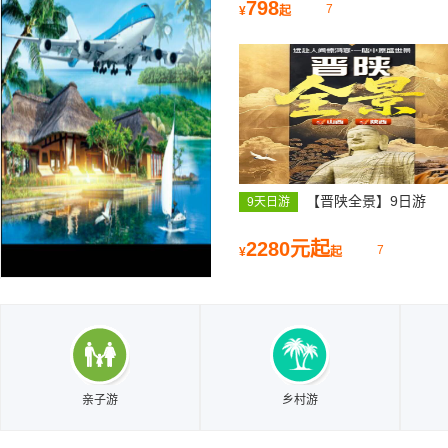
沙滩、鱼鸣嘴、连三岛休闲亲子
798
7
¥
起
日游
【晋陕全景】9日游
9天日游
2280元起
7
¥
起
亲子游
乡村游