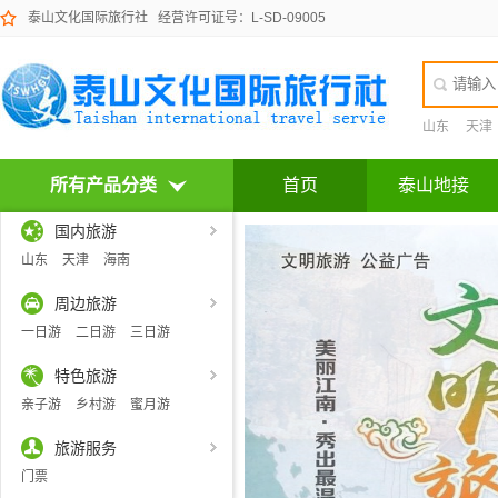
泰山文化国际旅行社
经营许可证号：L-SD-09005
山东
天津
所有产品分类
首页
泰山地接
国内旅游
山东
天津
海南
周边旅游
一日游
二日游
三日游
特色旅游
亲子游
乡村游
蜜月游
旅游服务
门票