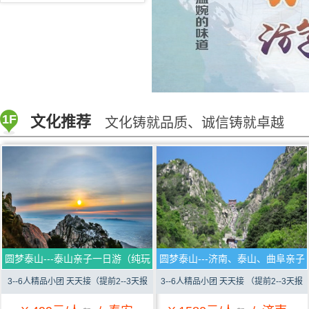
1F
文化推荐
文化铸就品质、诚信铸就卓越
圆梦泰山---泰山亲子一日游（纯玩
圆梦泰山---济南、泰山、曲阜亲子
0购）
三日游（纯玩0购）
3--6人精品小团 天天接（提前2--3天报
3--6人精品小团 天天接 （提前2--3天报
名）
名）