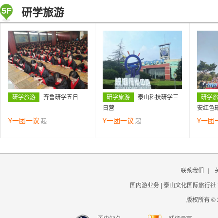
5F
研学旅游
研学旅游
齐鲁研学五日
研学旅游
泰山科技研学三
研学
日营
安红色
¥
一团一议
¥
一团一议
¥
一团
起
起
联系我们
|
国内游业务 | 泰山文化国际旅行社
版权所有 © 