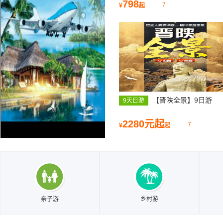
沙滩、鱼鸣嘴、连三岛休闲亲子
798
7
¥
起
日游
【晋陕全景】9日游
9天日游
2280元起
7
¥
起
亲子游
乡村游