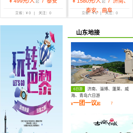
¥ 499元/人
/
泰安
¥ 1580元/人
/
济南、
起
起
泰安、曲阜
立省：¥ 0
|
关注：0
立省：¥ 0
|
关注：0
山东地接
济南、淄博、蓬莱、威
6日游
海、青岛六日游
一团一议
7
¥
起