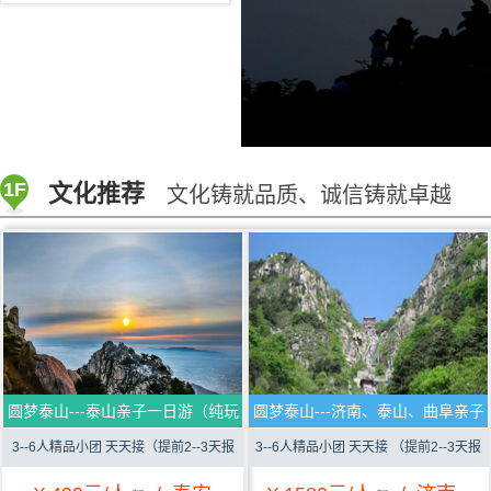
1F
文化推荐
文化铸就品质、诚信铸就卓越
圆梦泰山---泰山亲子一日游（纯玩
圆梦泰山---济南、泰山、曲阜亲子
0购）
三日游（纯玩0购）
3--6人精品小团 天天接（提前2--3天报
3--6人精品小团 天天接 （提前2--3天报
名）
名）