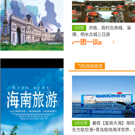
济南、周村古商城、淄
3日游
博、明水古城三日游
一团一议
7
¥
起
飞机高铁旅游
暑假【星辰大海】海阳
3天日游
东方航空港+青岛极地海洋世界、