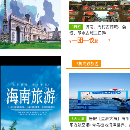
济南、周村古商城、淄
3日游
博、明水古城三日游
一团一议
7
¥
起
飞机高铁旅游
暑假【星辰大海】海阳
3天日游
东方航空港+青岛极地海洋世界、