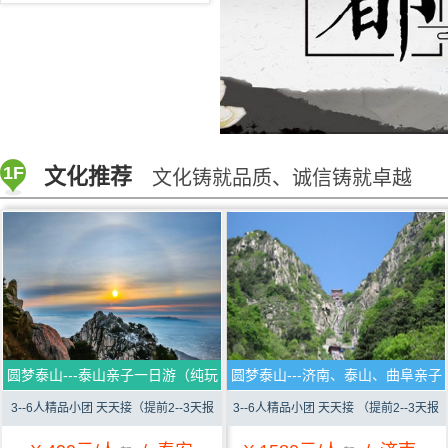
1F
文化推荐
文化铸就品质、诚信铸就卓越
圆梦泰山---泰山亲子一日游（纯玩
圆梦泰山---济南、泰山、曲阜亲子
0购）
三日游（纯玩0购）
3--6人精品小团 天天接（提前2--3天报
3--6人精品小团 天天接 （提前2--3天报
名）
名）