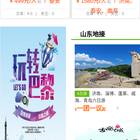
¥ 499元/人
/
泰安
¥ 1580元/人
/
济南、
起
起
泰安、曲阜
立省：¥ 0
|
关注：0
立省：¥ 0
|
关注：0
山东地接
济南、淄博、蓬莱、威
6日游
海、青岛六日游
一团一议
7
¥
起