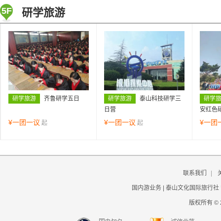
5F
研学旅游
研学旅游
齐鲁研学五日
研学旅游
泰山科技研学三
研学
日营
安红色
¥
一团一议
¥
一团一议
¥
一团
起
起
联系我们
|
国内游业务 | 泰山文化国际旅行社
版权所有 © 