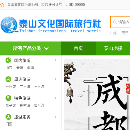
泰山文化国际旅行社
经营许可证号：L-SD-09005
山东
天津
所有产品分类
首页
泰山地接
国内旅游
山东
天津
海南
周边旅游
一日游
二日游
三日游
特色旅游
亲子游
乡村游
蜜月游
旅游服务
门票