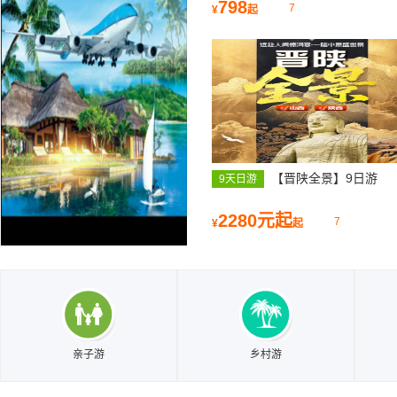
沙滩、鱼鸣嘴、连三岛休闲亲子
798
7
¥
起
日游
【晋陕全景】9日游
9天日游
2280元起
7
¥
起
亲子游
乡村游