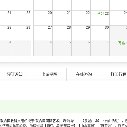
21
22
20
21
22
2
秋分
23
28
29
27
28
29
30
4
5
4
5
6
7
寒露
预订须知
出游提醒
在线咨询
打印行程
联合国教科文组织授予“联合国国际艺术广场”称号——【泉城广场】（自由活动），游
的济南最美丽的泉。
赠送浏览【网红小吃街芙蓉街】【曲水亭街】【百花洲】，游览AA