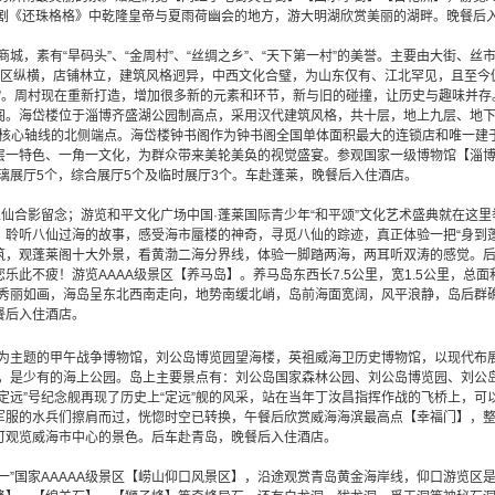
视剧《还珠格格》中乾隆皇帝与夏雨荷幽会的地方，游大明湖欣赏美丽的湖畔。晚餐后
商城
，素有
“旱码头”、“金周村”、“丝绸之乡”、“天下第一村”的美誉。主要由大街、
街区纵横，店铺林立，建筑风格迥异，中西文化合璧，为山东仅有、江北罕见，且至今
”。周村现在重新打造，增加很多新的元素和环节，新与旧的碰撞，让历史与趣味并存
阁。海岱楼位于淄博齐盛湖公园制高点，采用汉代建筑风格，共十层，地上九层、地
市核心轴线的北侧端点。海岱楼钟书阁作为钟书阁全国单体面积最大的连锁店和唯一建
层一特色、一角一文化，为群众带来美轮美奂的视觉盛宴。
参观国家一级博物馆【淄
璃展厅
5
个，综合展厅
5
个及临时展厅
3
个。车赴蓬莱，
晚餐后入住酒店。
八仙合影留念；游览
和平文化广场
中国
·蓬莱国际青少年“和平颂”文化艺术盛典就在这
，聆听八仙过海的故事，感受海市蜃楼的神奇，寻觅八仙的踪迹，真正体验一把“身到
筑，观蓬莱阁十大外景，看黄渤二海分界线，体验一脚踏两海，两耳听双涛的感觉。
您乐此不疲！
游览AAAA级景区【养马岛】。养马岛东西长7.5公里，宽1.5公里，总面积
，秀丽如画，海岛呈东北西南走向，地势南缓北峭，岛前海面宽阔，风平浪静，岛后群
餐后入住酒店。
为主题的甲午战争博物馆，刘公岛博览园望海楼，英祖威海卫历史博物馆，以现代布
口，是少有的海上公园。岛上主要景点有：刘公岛国家森林公园、刘公岛博览园、刘公
定远”号纪念舰再现了历史上“定远”舰的风采，站在当年丁汝昌指挥作战的飞桥上，可
服的水兵们擦肩而过，恍惚时空已转换，午餐后欣赏威海海滨最高点【幸福门】，整栋
可观览威海市中心的景色。后车赴青岛，晚餐后入住酒店。
一”国家
AAAAA
级景区【
崂山
仰口风景区
】，沿途观赏青岛黄金海岸线，仰口游览区