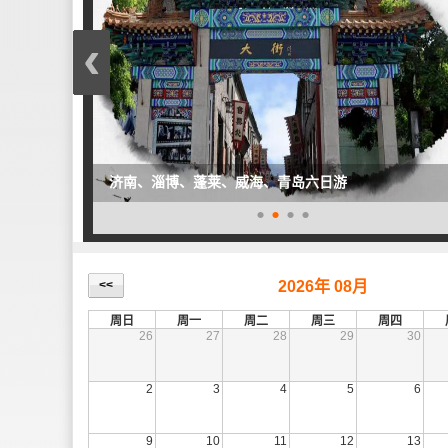
‹
济南、淄博、蓬莱、威海、青岛六日游
•
•
•
•
null
<<
2026年 08月
周日
周一
周二
周三
周四
26
27
28
29
30
2
3
4
5
6
9
10
11
12
13