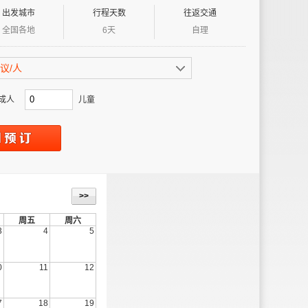
出发城市
行程天数
往返交通
全国各地
6天
自理
议/人
成人
儿童
>>
周五
周六
3
4
5
0
11
12
7
18
19