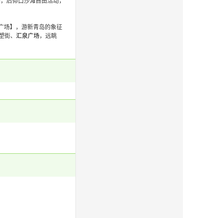
洞，后仰口沙滩自由活动，
乐广场】，游新青岛的象征
塑街、
汇泉广场
，远眺