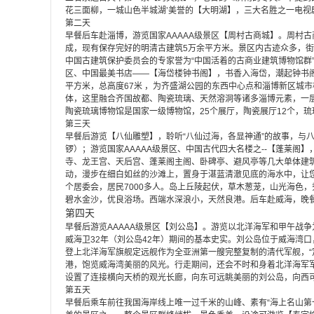
花三面柳，一城山色半城湖’美誉的【大明湖】，三大名胜之一电
第二天
早餐后车赴淄博，游览国家AAAAA级景区【周村古商城】。
周村古
成，现有保存完好的明清古建筑5万余平方米。景区内古迹众多，
中国古建筑保护委员会的专家誉为“中国活着的古商业建筑博物馆群
区、
中国最美书店
——
【海岱楼钟书阁】，
书香入海岱，潮起钟书
平方米，总高度67米 ，为齐盛湖公园的东西中心点和淄博新区城
体，这里融合齐国故都、陶瓷琉璃、天然溶洞等诸多淄博元素，一
陶瓷琉璃博物馆是国家一级博物馆，
25
个展厅，陶瓷展厅
12
个，琉
第三天
早餐后
游览【
八仙雕塑】，
聆听
“八仙过海，各显神通”的故事，与
锣
）；
游览国家AAAAA级景区、中国古代四大名楼之
-
-
【
蓬莱阁】
寺、龙王宫、天后宫、蓬莱阁主阁、卧碑亭、避风亭等几大单体建
动，漫步在细白如丝的沙滩上，置身于湛蓝清澈见底的海水中，让
个居委会，居民7000多人。岛上丘陵起伏，草木葱茏，山光海色
碧水金沙，优良浴场。西端水深浪小，天然良港。后车赴威海，晚
第四天
早餐后游览AAAAA级景区【
刘公岛
】。游览以北洋海军和甲午战争
威海卫32年（刘公岛42年）期间的基本史实。刘公岛位于威海湾
登上北洋海军旗舰定远舰作为全亚洲第一艘完整复制的清代军舰，“
港，饱览威海湾美丽的风光。行走期间，还会不时和身着北洋海军军
设置了连接横向天桥的观光长廊，向东可远眺美丽的刘公岛，向西
第五天
早餐后乘车前往我国海岸线上唯一过千米的山峰、素有
“海上名山第