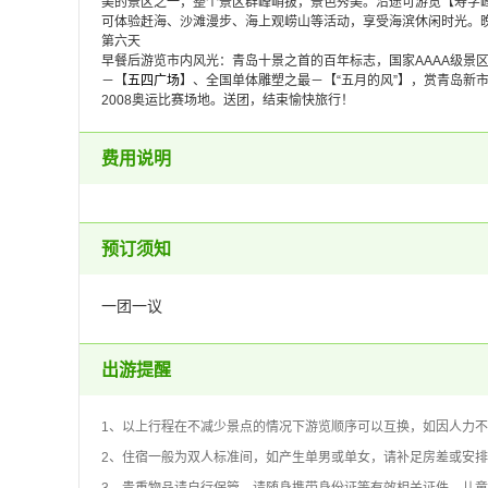
美的景区之一，整个景区群峰峭拔，景色秀美。沿途可游览【寿字
可体验赶海、沙滩漫步、海上观崂山等活动，享受海滨休闲时光。
第六天
早餐后游览市内风光：青岛十景之首的百年标志，国家AAAA级景
－【
五四广场
】、全国单体雕塑之最－【“五月的风”】，赏青岛新
2008奥运比赛场地。送团，结束愉快旅行！
费用说明
预订须知
一团一议
出游提醒
1、以上行程在不减少景点的情况下游览顺序可以互换，如因人力
2、住宿一般为双人标准间，如产生单男或单女，请补足房差或安