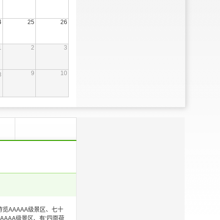
4
25
26
1
2
3
9
10
8
览AAAAA级景区、七十
AAA级景区、有‘四面荷