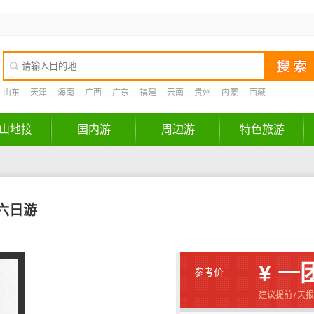
山东
天津
海南
广西
广东
福建
云南
贵州
内蒙
西藏
山地接
国内游
周边游
特色旅游
六日游
¥ 一
参考价
建议提前7天