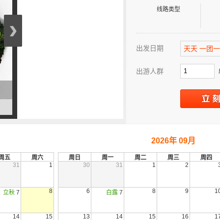
线路类型
›
出发日期
天天 一团一
出游人群
2026年 09月
周五
周六
周日
周一
周二
周三
周四
31
1
30
31
1
2
8
6
8
9
1
立秋
7
白露
7
14
15
13
14
15
16
1