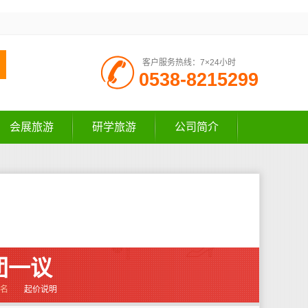
客户服务热线：7×24小时
0538-8215299
会展旅游
研学旅游
公司简介
团一议
报名
起价说明