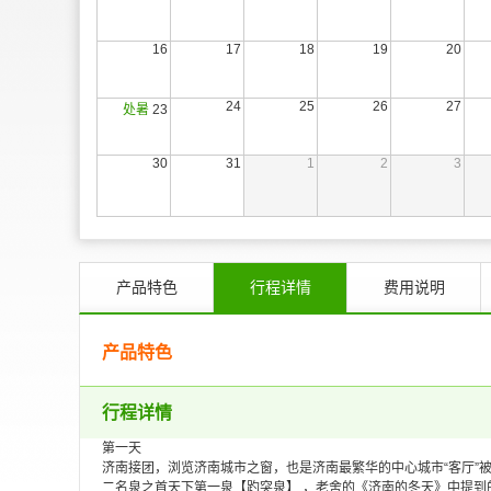
16
17
18
19
20
24
25
26
27
处暑
23
30
31
1
2
3
产品特色
行程详情
费用说明
产品特色
行程详情
第一天
济南接团，浏览济南城市之窗，也是济南最繁华的中心城市“客厅”被
二名泉之首天下第一泉【趵突泉】 ，老舍的《济南的冬天》中提到