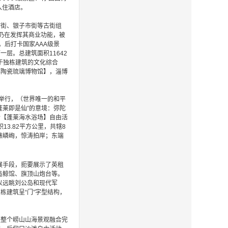
入住酒店。
丝市街、银子市街等古街组
仍在发挥其商业功能，被
。后打卡国家
AAA
级景
下一层。总建筑面积
11642
于独栋建筑的文化综合
博陶瓷琉璃博物馆
】，淄博
里举行，（世界唯一的
和平
蓬莱即是仙”的意境：弥陀
后【蓬莱海水浴场】自由活
13.82平方公里，共辖8
礁嶙峋，惊涛拍岸；东端
展手段，扼要展示了英租
岛鲸馆、旗顶山炮台等。
以远眺刘公岛和现代军
建筑呈“门”字型结构，
是整个崂山山海景观融合完