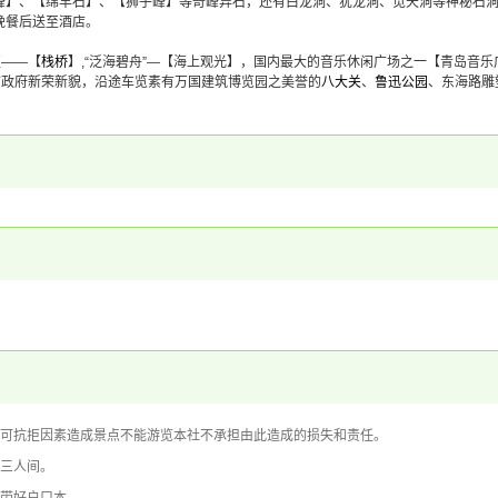
峰】、【绵羊石】、【狮子峰】等奇峰异石，还有白龙洞、犹龙洞、觅天洞等神秘石
晚餐后送至酒店。
区——【
栈桥
】,“泛海碧舟”—【海上观光】，国内最大的音乐休闲广场之一【青岛音
市政府新荣新貌，沿途车览素有万国建筑博览园之美誉的
八大关
、
鲁迅公园
、东海路雕
不可抗拒因素造成景点不能游览本社不承担由此造成的损失和责任。
排三人间。